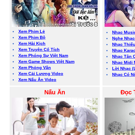
Xem Phim Lẻ
Nhạc Musi
Xem Phim Bộ
Nghe Nhạc
Xem Hài Kịch
Nhạc Thiếu
Xem Truyện Cổ Tích
Nhạc Kara
Xem Phóng Sự Việt Nam
Nhạc Tân 
Xem Game Shows Việt Nam
Nhạc Midi 
Xem Phỏng Vấn
Lời Nhạc (L
Xem Cải Lương Video
Nhạc Có N
Xem Nấu Ăn Video
Nấu Ăn
Đọc 