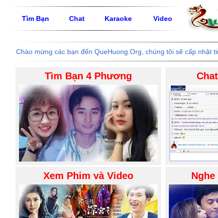
Tìm Bạn
Chat
Karaoke
Video
Chào mừng các bạn đến QueHuong.Org, chúng tôi sẽ cấp nhật tin t
Tìm Bạn 4 Phương
Chat
Xem Phim và Video
Nghe 